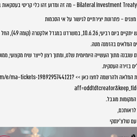
Bilateral Investmen) – מה זה ומדוע זהו כלי קריטי בעסקאות בינלאומיות?
מצגים – פתרונות יצירתיים לגישור על אי הסכמות
רביעי, 10.6.26, במשרדנו במגדל אלקטרה (קומה 49), החל מהשעה 09:00.
ם המלאים בהזמנה מטה.
ס שנבנה מתוך העשייה היומיומית שלנו, ומתוך רצון לייצר שיח מקצועי, ממ
ם בזירה העסקית.
לתכנית המלאה ולהרשמה לחצו כאן >> ts-1989295744121
aff=oddtdtcreator&keep_tld
המקומות מוגבל.
לראותכם,
עם טולצ'ינסקי