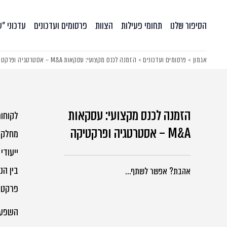
הסיפור שלנו
תחומי פעילות
הצוות
פרסומים ועדכונים
עדכוני ״
אגמון
>
פרסומים ועדכונים
>
הזמנה לכנס מקצועי: עסקאות M&A – אסטרטגיה ופרקטיקה
הזמנה לכנס מקצועי: עסקאות
לקוחות
M&A – אסטרטגיה ופרקטיקה
ייעודי שי
בין הנ
אהבת? אפשר לשתף…
פרקטיק
השפעת ה-AI, העברת דאטה והרגו