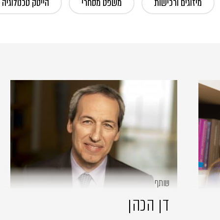
מיזוגים ורכישות
משפט מסחרי
הייטק טכנולוגיה ו
שותף
דן הכהן