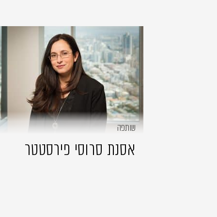
שותפה
אסנת סרוסי פירסטטר