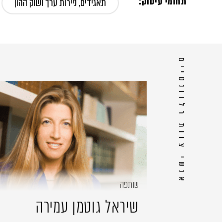
תחומי עיסוק:
תאגידים, ניירות ערך ושוק ההון
אנשי צוות רלוונטיים
שותפה
שיראל גוטמן עמירה