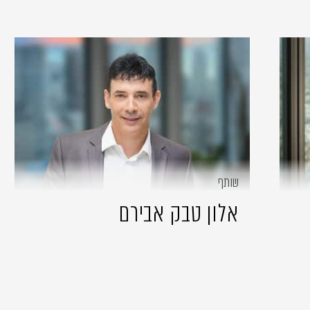
שותף
אלון טבק אבירם