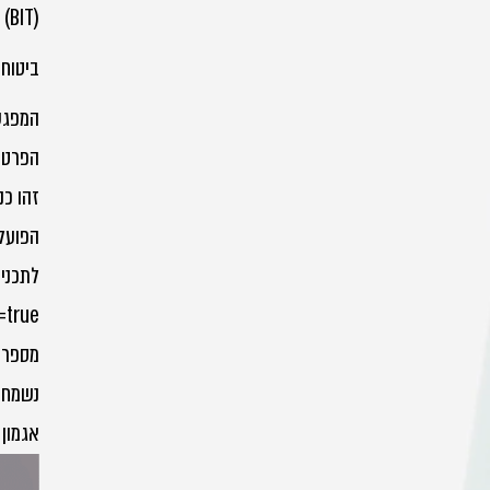
t Treaty (BIT
ביטוח 
המפגש יתקיים ביום 
הפרטי
זהו כנ
הפועלי
=true
מספר 
נשמח 
אגמון 