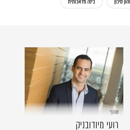
הון סיכון
בינה מלאכותית
שותף
רועי מיודובניק