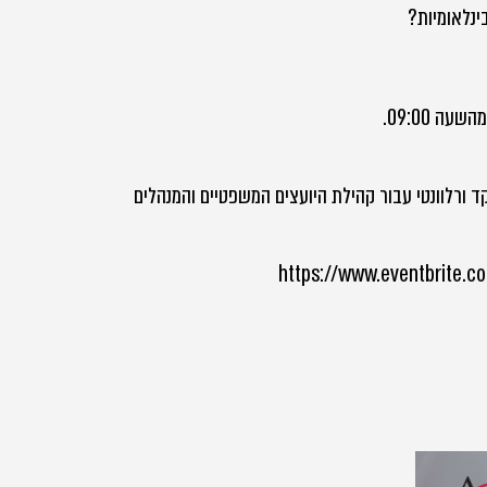
וקד ורלוונטי עבור קהילת היועצים המשפטיים והמנהלים
https://www.eventbrite.com/e/ma–ticke?