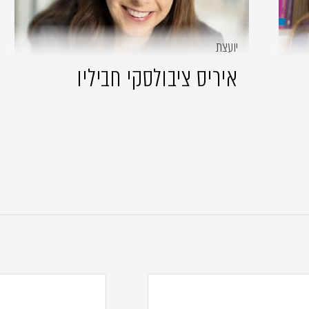
יועצת
איריס ציבולסקי חביליו