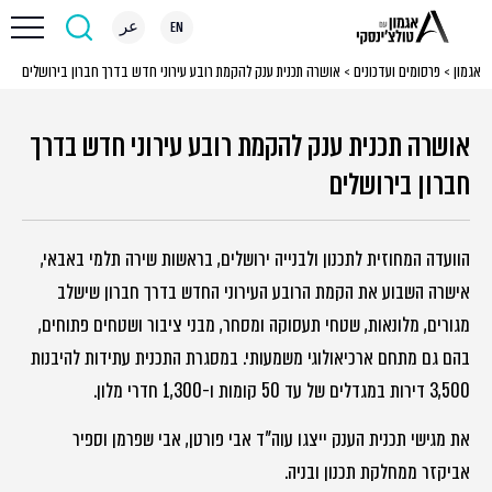
EN
عر
אגמון
>
פרסומים ועדכונים
>
אושרה תכנית ענק להקמת רובע עירוני חדש בדרך חברון בירושלים
אושרה תכנית ענק להקמת רובע עירוני חדש בדרך
חברון בירושלים
הוועדה המחוזית לתכנון ולבנייה ירושלים, בראשות שירה תלמי באבאי,
אישרה השבוע את הקמת הרובע העירוני החדש בדרך חברון שישלב
מגורים, מלונאות, שטחי תעסוקה ומסחר, מבני ציבור ושטחים פתוחים,
בהם גם מתחם ארכיאולוגי משמעותי. במסגרת התכנית עתידות להיבנות
3,500 דירות במגדלים של עד 50 קומות ו-1,300 חדרי מלון.
את מגישי תכנית הענק ייצגו עוה"ד אבי פורטן, אבי שפרמן וספיר
אביקזר ממחלקת תכנון ובניה.